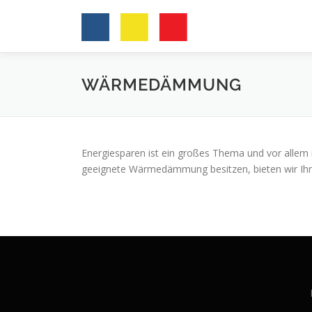
Zum
Inhalt
springen
WÄRMEDÄMMUNG
Energiesparen ist ein großes Thema und vor allem
geeignete Wärmedämmung besitzen, bieten wir Ihne