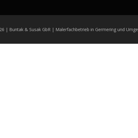
26 | Buntak & Susak GbR | Malerfachbetrieb in Germering und Umge