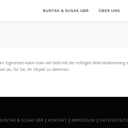
BUNTAK & SUSAK GBR
ÜBER UNS
 im Eigenheim kann man viel Geld mit der richtigen Wärmedämmung sp
n an, für Sie, ihr Objekt zu dämmen.
BUNTAK & SUSAK GBR
|
KONTAKT
|
IMPRESSUM
|
DATENSCHUT