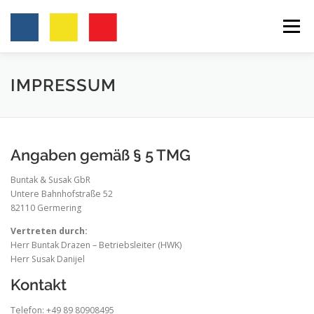
Zum
Inhalt
Menü
springen
BUNTAK & SUSAK GBR
ÜBER UNS
IMPRESSUM
LEISTUNGEN
REFERENZEN
KONTAKT
Angaben gemäß § 5 TMG
Buntak & Susak GbR
Untere Bahnhofstraße 52
82110 Germering
Vertreten durch:
Herr Buntak Drazen – Betriebsleiter (HWK)
Herr Susak Danijel
Kontakt
Telefon: +49 89 80908495