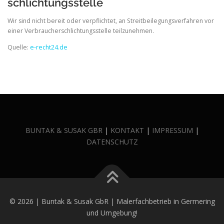
schlichtungs­stelle
Wir sind nicht bereit oder verpflichtet, an Streitbeilegungsverfahren vor
einer Verbraucherschlichtungsstelle teilzunehmen.
Quelle:
e-recht24.de
BUNTAK & SUSAK GBR
|
KONTAKT
|
IMPRESSUM
|
DATENSCHUTZ
© 2026 | Buntak & Susak GbR | Malerfachbetrieb in Germering
und Umgebung!